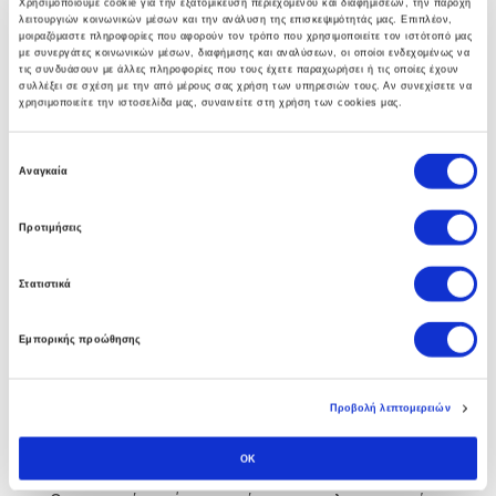
Χρησιμοποιούμε cookie για την εξατομίκευση περιεχομένου και διαφημίσεων, την παροχή
λειτουργιών κοινωνικών μέσων και την ανάλυση της επισκεψιμότητάς μας. Επιπλέον,
γκάμα υπηρεσιών που βοηθούν στην αναπτύξη
μοιραζόμαστε πληροφορίες που αφορούν τον τρόπο που χρησιμοποιείτε τον ιστότοπό μας
ολοκληρωμένων λύσεων υποδομής.
με συνεργάτες κοινωνικών μέσων, διαφήμισης και αναλύσεων, οι οποίοι ενδεχομένως να
τις συνδυάσουν με άλλες πληροφορίες που τους έχετε παραχωρήσει ή τις οποίες έχουν
συλλέξει σε σχέση με την από μέρους σας χρήση των υπηρεσιών τους. Αν συνεχίσετε να
χρησιμοποιείτε την ιστοσελίδα μας, συναινείτε στη χρήση των cookies μας.
Ε
Business Software
Αναγκαία
π
ι
Η πολυετής εμπειρία των συμβούλων μας στο Soft1
Προτιμήσεις
λ
ERP αλλα και άψογη συνεργασία με την SoftOne
ο
Στατιστικά
γ
εγγυάται στην επιχείρηση σας τα οφέλη απο την
ή
πρώτη κιόλας ημέρα.
Εμπορικής προώθησης
σ
υ
γ
Προβολή λεπτομερειών
κ
Custom Software
α
OK
τ