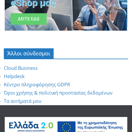
eShop μας
ΔΕΙΤΕ ΕΔΩ
Άλλοι σύνδεσμοι
Cloud Business
Helpdesk
Κέντρο πληροφόρησης GDPR
Όροι χρήσης & πολιτική προστασίας δεδομένων
Τα αιτήματά μου