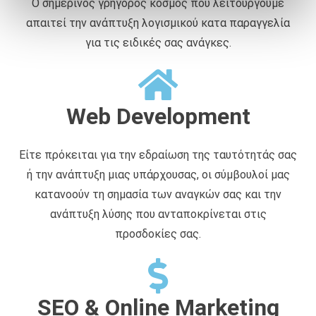
Ο σημερινός γρήγορος κόσμος που λειτουργούμε
ά
απαιτεί την ανάπτυξη λογισμικού κατα παραγγελία
θ
ε
για τις ειδικές σας ανάγκες.
σ
η
ς
Web Development
Είτε πρόκειται για την εδραίωση της ταυτότητάς σας
ή την ανάπτυξη μιας υπάρχουσας, οι σύμβουλοί μας
κατανοούν τη σημασία των αναγκών σας και την
ανάπτυξη λύσης που ανταποκρίνεται στις
προσδοκίες σας.
SEO & Online Marketing