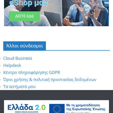
eShop μας
ΔΕΙΤΕ ΕΔΩ
Άλλοι σύνδεσμοι
Cloud Business
Helpdesk
Κέντρο πληροφόρησης GDPR
Όροι χρήσης & πολιτική προστασίας δεδομένων
Τα αιτήματά μου