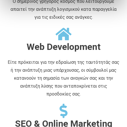
Ο σημερινός γρήγορος κόσμος που λειτουργούμε
ά
απαιτεί την ανάπτυξη λογισμικού κατα παραγγελία
θ
ε
για τις ειδικές σας ανάγκες.
σ
η
ς
Web Development
Είτε πρόκειται για την εδραίωση της ταυτότητάς σας
ή την ανάπτυξη μιας υπάρχουσας, οι σύμβουλοί μας
κατανοούν τη σημασία των αναγκών σας και την
ανάπτυξη λύσης που ανταποκρίνεται στις
προσδοκίες σας.
SEO & Online Marketing