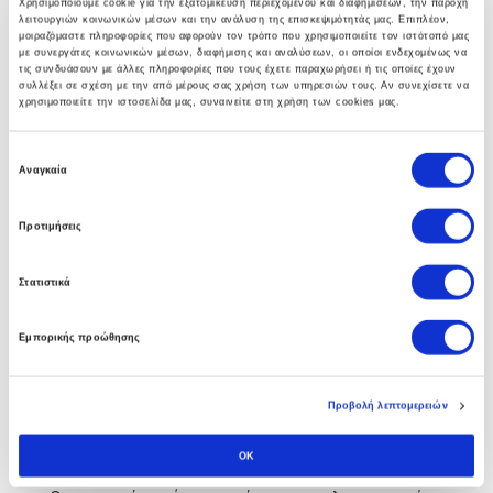
Χρησιμοποιούμε cookie για την εξατομίκευση περιεχομένου και διαφημίσεων, την παροχή
λειτουργιών κοινωνικών μέσων και την ανάλυση της επισκεψιμότητάς μας. Επιπλέον,
γκάμα υπηρεσιών που βοηθούν στην αναπτύξη
μοιραζόμαστε πληροφορίες που αφορούν τον τρόπο που χρησιμοποιείτε τον ιστότοπό μας
ολοκληρωμένων λύσεων υποδομής.
με συνεργάτες κοινωνικών μέσων, διαφήμισης και αναλύσεων, οι οποίοι ενδεχομένως να
τις συνδυάσουν με άλλες πληροφορίες που τους έχετε παραχωρήσει ή τις οποίες έχουν
συλλέξει σε σχέση με την από μέρους σας χρήση των υπηρεσιών τους. Αν συνεχίσετε να
χρησιμοποιείτε την ιστοσελίδα μας, συναινείτε στη χρήση των cookies μας.
Ε
Business Software
Αναγκαία
π
ι
Η πολυετής εμπειρία των συμβούλων μας στο Soft1
Προτιμήσεις
λ
ERP αλλα και άψογη συνεργασία με την SoftOne
ο
Στατιστικά
γ
εγγυάται στην επιχείρηση σας τα οφέλη απο την
ή
πρώτη κιόλας ημέρα.
Εμπορικής προώθησης
σ
υ
γ
Προβολή λεπτομερειών
κ
Custom Software
α
OK
τ