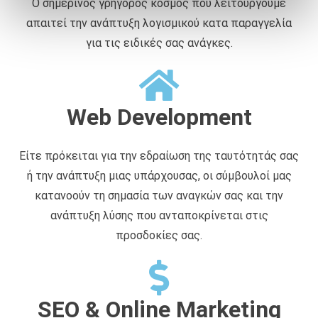
Ο σημερινός γρήγορος κόσμος που λειτουργούμε
ά
απαιτεί την ανάπτυξη λογισμικού κατα παραγγελία
θ
ε
για τις ειδικές σας ανάγκες.
σ
η
ς
Web Development
Είτε πρόκειται για την εδραίωση της ταυτότητάς σας
ή την ανάπτυξη μιας υπάρχουσας, οι σύμβουλοί μας
κατανοούν τη σημασία των αναγκών σας και την
ανάπτυξη λύσης που ανταποκρίνεται στις
προσδοκίες σας.
SEO & Online Marketing