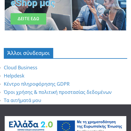
eShop μας
ΔΕΙΤΕ ΕΔΩ
Άλλοι σύνδεσμοι
Cloud Business
Helpdesk
Κέντρο πληροφόρησης GDPR
Όροι χρήσης & πολιτική προστασίας δεδομένων
Τα αιτήματά μου