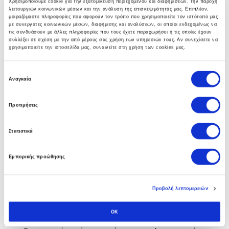
Χρησιμοποιούμε cookie για την εξατομίκευση περιεχομένου και διαφημίσεων, την παροχή
λειτουργιών κοινωνικών μέσων και την ανάλυση της επισκεψιμότητάς μας. Επιπλέον,
γκάμα υπηρεσιών που βοηθούν στην αναπτύξη
μοιραζόμαστε πληροφορίες που αφορούν τον τρόπο που χρησιμοποιείτε τον ιστότοπό μας
ολοκληρωμένων λύσεων υποδομής.
με συνεργάτες κοινωνικών μέσων, διαφήμισης και αναλύσεων, οι οποίοι ενδεχομένως να
τις συνδυάσουν με άλλες πληροφορίες που τους έχετε παραχωρήσει ή τις οποίες έχουν
συλλέξει σε σχέση με την από μέρους σας χρήση των υπηρεσιών τους. Αν συνεχίσετε να
χρησιμοποιείτε την ιστοσελίδα μας, συναινείτε στη χρήση των cookies μας.
Ε
Business Software
Αναγκαία
π
ι
Η πολυετής εμπειρία των συμβούλων μας στο Soft1
Προτιμήσεις
λ
ERP αλλα και άψογη συνεργασία με την SoftOne
ο
Στατιστικά
γ
εγγυάται στην επιχείρηση σας τα οφέλη απο την
ή
πρώτη κιόλας ημέρα.
Εμπορικής προώθησης
σ
υ
γ
Προβολή λεπτομερειών
κ
Custom Software
α
OK
τ