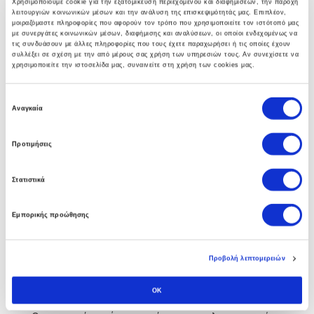
Χρησιμοποιούμε cookie για την εξατομίκευση περιεχομένου και διαφημίσεων, την παροχή
λειτουργιών κοινωνικών μέσων και την ανάλυση της επισκεψιμότητάς μας. Επιπλέον,
γκάμα υπηρεσιών που βοηθούν στην αναπτύξη
μοιραζόμαστε πληροφορίες που αφορούν τον τρόπο που χρησιμοποιείτε τον ιστότοπό μας
ολοκληρωμένων λύσεων υποδομής.
με συνεργάτες κοινωνικών μέσων, διαφήμισης και αναλύσεων, οι οποίοι ενδεχομένως να
τις συνδυάσουν με άλλες πληροφορίες που τους έχετε παραχωρήσει ή τις οποίες έχουν
συλλέξει σε σχέση με την από μέρους σας χρήση των υπηρεσιών τους. Αν συνεχίσετε να
χρησιμοποιείτε την ιστοσελίδα μας, συναινείτε στη χρήση των cookies μας.
Ε
Business Software
Αναγκαία
π
ι
Η πολυετής εμπειρία των συμβούλων μας στο Soft1
Προτιμήσεις
λ
ERP αλλα και άψογη συνεργασία με την SoftOne
ο
Στατιστικά
γ
εγγυάται στην επιχείρηση σας τα οφέλη απο την
ή
πρώτη κιόλας ημέρα.
Εμπορικής προώθησης
σ
υ
γ
Προβολή λεπτομερειών
κ
Custom Software
α
OK
τ