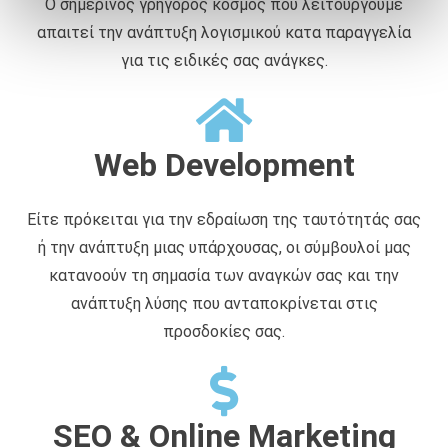
Ο σημερινός γρήγορος κόσμος που λειτουργούμε
ά
απαιτεί την ανάπτυξη λογισμικού κατα παραγγελία
θ
ε
για τις ειδικές σας ανάγκες.
σ
η
ς
Web Development
Είτε πρόκειται για την εδραίωση της ταυτότητάς σας
ή την ανάπτυξη μιας υπάρχουσας, οι σύμβουλοί μας
κατανοούν τη σημασία των αναγκών σας και την
ανάπτυξη λύσης που ανταποκρίνεται στις
προσδοκίες σας.
SEO & Online Marketing