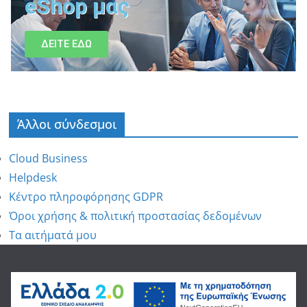
eShop μας
ΔΕΙΤΕ ΕΔΩ
Άλλοι σύνδεσμοι
Cloud Business
Helpdesk
Κέντρο πληροφόρησης GDPR
Όροι χρήσης & πολιτική προστασίας δεδομένων
Τα αιτήματά μου