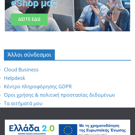
eShop μας
ΔΕΙΤΕ ΕΔΩ
Άλλοι σύνδεσμοι
Cloud Business
Helpdesk
Κέντρο πληροφόρησης GDPR
Όροι χρήσης & πολιτική προστασίας δεδομένων
Τα αιτήματά μου