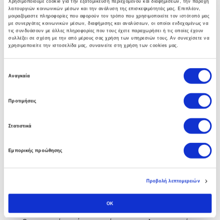
Χρησιμοποιούμε cookie για την εξατομίκευση περιεχομένου και διαφημίσεων, την παροχή
λειτουργιών κοινωνικών μέσων και την ανάλυση της επισκεψιμότητάς μας. Επιπλέον,
γκάμα υπηρεσιών που βοηθούν στην αναπτύξη
μοιραζόμαστε πληροφορίες που αφορούν τον τρόπο που χρησιμοποιείτε τον ιστότοπό μας
ολοκληρωμένων λύσεων υποδομής.
με συνεργάτες κοινωνικών μέσων, διαφήμισης και αναλύσεων, οι οποίοι ενδεχομένως να
τις συνδυάσουν με άλλες πληροφορίες που τους έχετε παραχωρήσει ή τις οποίες έχουν
συλλέξει σε σχέση με την από μέρους σας χρήση των υπηρεσιών τους. Αν συνεχίσετε να
χρησιμοποιείτε την ιστοσελίδα μας, συναινείτε στη χρήση των cookies μας.
Ε
Business Software
Αναγκαία
π
ι
Η πολυετής εμπειρία των συμβούλων μας στο Soft1
Προτιμήσεις
λ
ERP αλλα και άψογη συνεργασία με την SoftOne
ο
Στατιστικά
γ
εγγυάται στην επιχείρηση σας τα οφέλη απο την
ή
πρώτη κιόλας ημέρα.
Εμπορικής προώθησης
σ
υ
γ
Προβολή λεπτομερειών
κ
Custom Software
α
OK
τ