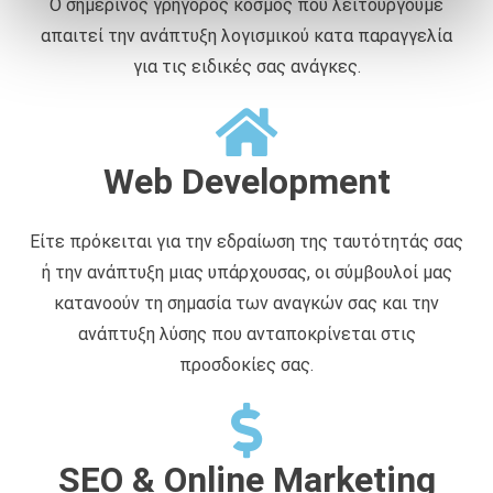
Ο σημερινός γρήγορος κόσμος που λειτουργούμε
ά
απαιτεί την ανάπτυξη λογισμικού κατα παραγγελία
θ
ε
για τις ειδικές σας ανάγκες.
σ
η
ς
Web Development
Είτε πρόκειται για την εδραίωση της ταυτότητάς σας
ή την ανάπτυξη μιας υπάρχουσας, οι σύμβουλοί μας
κατανοούν τη σημασία των αναγκών σας και την
ανάπτυξη λύσης που ανταποκρίνεται στις
προσδοκίες σας.
SEO & Online Marketing