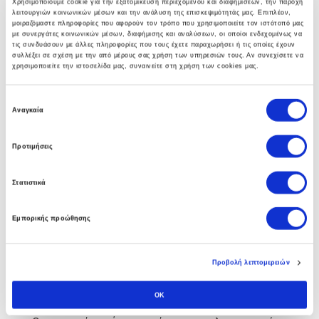
Χρησιμοποιούμε cookie για την εξατομίκευση περιεχομένου και διαφημίσεων, την παροχή
λειτουργιών κοινωνικών μέσων και την ανάλυση της επισκεψιμότητάς μας. Επιπλέον,
γκάμα υπηρεσιών που βοηθούν στην αναπτύξη
μοιραζόμαστε πληροφορίες που αφορούν τον τρόπο που χρησιμοποιείτε τον ιστότοπό μας
ολοκληρωμένων λύσεων υποδομής.
με συνεργάτες κοινωνικών μέσων, διαφήμισης και αναλύσεων, οι οποίοι ενδεχομένως να
τις συνδυάσουν με άλλες πληροφορίες που τους έχετε παραχωρήσει ή τις οποίες έχουν
συλλέξει σε σχέση με την από μέρους σας χρήση των υπηρεσιών τους. Αν συνεχίσετε να
χρησιμοποιείτε την ιστοσελίδα μας, συναινείτε στη χρήση των cookies μας.
Ε
Business Software
Αναγκαία
π
ι
Η πολυετής εμπειρία των συμβούλων μας στο Soft1
Προτιμήσεις
λ
ERP αλλα και άψογη συνεργασία με την SoftOne
ο
Στατιστικά
γ
εγγυάται στην επιχείρηση σας τα οφέλη απο την
ή
πρώτη κιόλας ημέρα.
Εμπορικής προώθησης
σ
υ
γ
Προβολή λεπτομερειών
κ
Custom Software
α
OK
τ