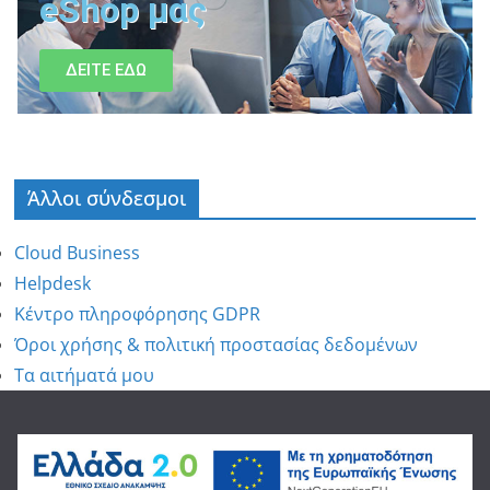
eShop μας
ΔΕΙΤΕ ΕΔΩ
Άλλοι σύνδεσμοι
Cloud Business
Helpdesk
Κέντρο πληροφόρησης GDPR
Όροι χρήσης & πολιτική προστασίας δεδομένων
Τα αιτήματά μου