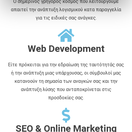
Ο σημερινός γρήγορος κόσμος που λειτουργούμε
ά
απαιτεί την ανάπτυξη λογισμικού κατα παραγγελία
θ
ε
για τις ειδικές σας ανάγκες.
σ
η
ς
Web Development
Είτε πρόκειται για την εδραίωση της ταυτότητάς σας
ή την ανάπτυξη μιας υπάρχουσας, οι σύμβουλοί μας
κατανοούν τη σημασία των αναγκών σας και την
ανάπτυξη λύσης που ανταποκρίνεται στις
προσδοκίες σας.
SEO & Online Marketing