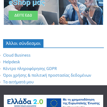
eShop μας
ΔΕΙΤΕ ΕΔΩ
Άλλοι σύνδεσμοι
Cloud Business
Helpdesk
Κέντρο πληροφόρησης GDPR
Όροι χρήσης & πολιτική προστασίας δεδομένων
Τα αιτήματά μου