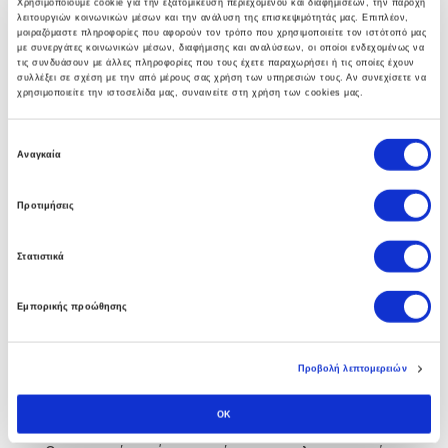
Χρησιμοποιούμε cookie για την εξατομίκευση περιεχομένου και διαφημίσεων, την παροχή
λειτουργιών κοινωνικών μέσων και την ανάλυση της επισκεψιμότητάς μας. Επιπλέον,
γκάμα υπηρεσιών που βοηθούν στην αναπτύξη
μοιραζόμαστε πληροφορίες που αφορούν τον τρόπο που χρησιμοποιείτε τον ιστότοπό μας
ολοκληρωμένων λύσεων υποδομής.
με συνεργάτες κοινωνικών μέσων, διαφήμισης και αναλύσεων, οι οποίοι ενδεχομένως να
τις συνδυάσουν με άλλες πληροφορίες που τους έχετε παραχωρήσει ή τις οποίες έχουν
συλλέξει σε σχέση με την από μέρους σας χρήση των υπηρεσιών τους. Αν συνεχίσετε να
χρησιμοποιείτε την ιστοσελίδα μας, συναινείτε στη χρήση των cookies μας.
Ε
Business Software
Αναγκαία
π
ι
Η πολυετής εμπειρία των συμβούλων μας στο Soft1
Προτιμήσεις
λ
ERP αλλα και άψογη συνεργασία με την SoftOne
ο
Στατιστικά
γ
εγγυάται στην επιχείρηση σας τα οφέλη απο την
ή
πρώτη κιόλας ημέρα.
Εμπορικής προώθησης
σ
υ
γ
Προβολή λεπτομερειών
κ
Custom Software
α
OK
τ