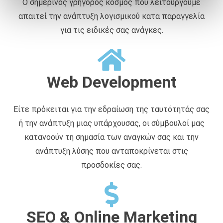
Ο σημερινός γρήγορος κόσμος που λειτουργούμε
ά
απαιτεί την ανάπτυξη λογισμικού κατα παραγγελία
θ
ε
για τις ειδικές σας ανάγκες.
σ
η
ς
Web Development
Είτε πρόκειται για την εδραίωση της ταυτότητάς σας
ή την ανάπτυξη μιας υπάρχουσας, οι σύμβουλοί μας
κατανοούν τη σημασία των αναγκών σας και την
ανάπτυξη λύσης που ανταποκρίνεται στις
προσδοκίες σας.
SEO & Online Marketing