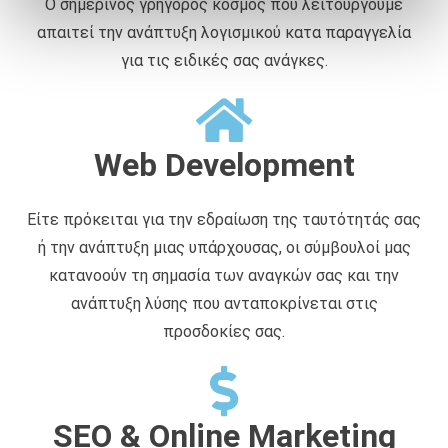
Ο σημερινός γρήγορος κόσμος που λειτουργούμε
ά
απαιτεί την ανάπτυξη λογισμικού κατα παραγγελία
θ
ε
για τις ειδικές σας ανάγκες.
σ
η
ς
Web Development
Είτε πρόκειται για την εδραίωση της ταυτότητάς σας
ή την ανάπτυξη μιας υπάρχουσας, οι σύμβουλοί μας
κατανοούν τη σημασία των αναγκών σας και την
ανάπτυξη λύσης που ανταποκρίνεται στις
προσδοκίες σας.
SEO & Online Marketing