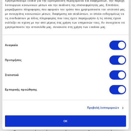
Χρησιμοποιούμε cookie για την εξατομίκευση περιεχομένου και διαφημίσεων, την παροχή
λειτουργιών κοινωνικών μέσων και την ανάλυση της επισκεψιμότητάς μας. Επιπλέον,
γκάμα υπηρεσιών που βοηθούν στην αναπτύξη
μοιραζόμαστε πληροφορίες που αφορούν τον τρόπο που χρησιμοποιείτε τον ιστότοπό μας
ολοκληρωμένων λύσεων υποδομής.
με συνεργάτες κοινωνικών μέσων, διαφήμισης και αναλύσεων, οι οποίοι ενδεχομένως να
τις συνδυάσουν με άλλες πληροφορίες που τους έχετε παραχωρήσει ή τις οποίες έχουν
συλλέξει σε σχέση με την από μέρους σας χρήση των υπηρεσιών τους. Αν συνεχίσετε να
χρησιμοποιείτε την ιστοσελίδα μας, συναινείτε στη χρήση των cookies μας.
Ε
Business Software
Αναγκαία
π
ι
Η πολυετής εμπειρία των συμβούλων μας στο Soft1
Προτιμήσεις
λ
ERP αλλα και άψογη συνεργασία με την SoftOne
ο
Στατιστικά
γ
εγγυάται στην επιχείρηση σας τα οφέλη απο την
ή
πρώτη κιόλας ημέρα.
Εμπορικής προώθησης
σ
υ
γ
Προβολή λεπτομερειών
κ
Custom Software
α
OK
τ