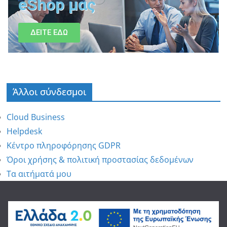
eShop μας
ΔΕΙΤΕ ΕΔΩ
Άλλοι σύνδεσμοι
Cloud Business
Helpdesk
Κέντρο πληροφόρησης GDPR
Όροι χρήσης & πολιτική προστασίας δεδομένων
Τα αιτήματά μου