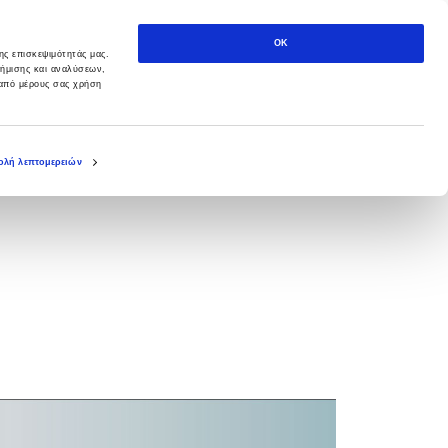
OK
ης επισκεψιμότητάς μας.
φήμισης και αναλύσεων,
 από μέρους σας χρήση
λή λεπτομερειών