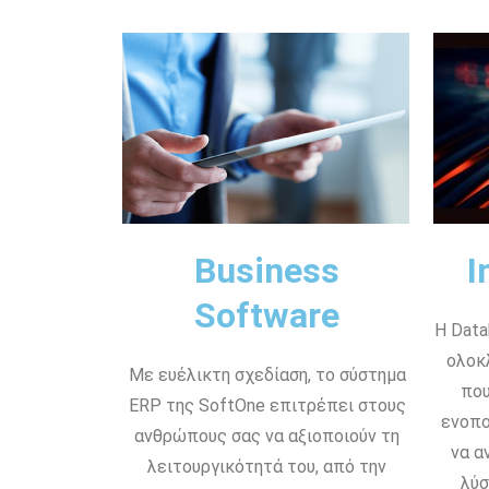
Business
I
Software
Η Data
ολοκ
Με ευέλικτη σχεδίαση, το σύστημα
που
ERP της SoftOne επιτρέπει στους
ενοπο
ανθρώπους σας να αξιοποιούν τη
να α
λειτουργικότητά του, από την
λύσ