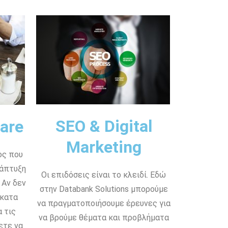
SEO & Digital
are
Marketing
ος που
νάπτυξη
Οι επιδόσεις είναι το κλειδί. Εδώ
 Αν δεν
στην Databank Solutions μπορούμε
 κατα
να πραγματοποιήσουμε έρευνες για
 τις
να βρούμε θέματα και προβλήματα
ετε να