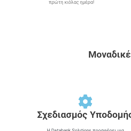
πρώτη κιόλας ημέρα!
Μοναδικές
Σχεδιασμός Υποδομή
Η Databank Solutions προσφέρει μια