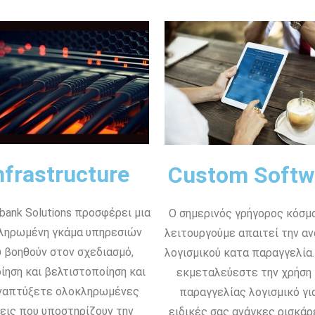
nfrastructure
Custom Softw
bank Solutions προσφέρει μια
Ο σημερινός γρήγορος κόσμ
ληρωμένη γκάμα υπηρεσιών
λειτουργούμε απαιτεί την α
 βοηθούν στον σχεδιασμό,
λογισμικού κατα παραγγελία.
ίηση και βελτιστοποίηση και
εκμεταλεύεστε την χρήση
ναπτύξετε ολοκληρωμένες
παραγγελίας λογισμικό για
εις που υποστηρίζουν την
ειδικές σας ανάγκες ρισκάρ