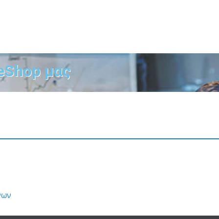
eShop μας
νων