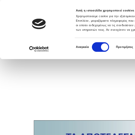
Αυτή η ιστοσελίδα χρησιμοποιεί cookies
Χρησιμοποιούμε cookie για την εξατομίκε
Επιπλέον, μοιραζόμαστε πληροφορίες που 
οι οποίοι ενδεχομένως να τις συνδυάσουν 
των υπηρεσιών τους. Αν συνεχίσετε να χρη
DATABANK SOLUTIONS
ΛΥΣΕΙΣ
ΥΠΗΡΕ
Ε
Αναγκαία
Προτιμήσεις
π
ι
λ
ο
γ
ή
σ
υ
γ
κ
α
τ