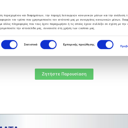
υση περιεχομένου και διαφημίσεων, την παροχή λειτουργιών κοινωνικών μέσων και την ανάλυση τ
αφορούν τον τρόπο που χρησιμοποιείτε τον ιστότοπό μας με συνεργάτες κοινωνικών μέσων, δια
με άλλες πληροφορίες που τους έχετε παραχωρήσει ή τις οποίες έχουν συλλέξει σε σχέση με την
σιμοποιείτε την ιστοσελίδα μας, συναινείτε στη χρήση των cookies μας.
ΣΙΕΣ
HELPDESK
BLOG
ΕΠΙΚΟΙΝΩΝΙΑ
Στατιστικά
Εμπορικής προώθησης
Προβο
Ζητήστε Παρουσίαση