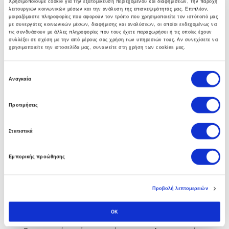
Χρησιμοποιούμε cookie για την εξατομίκευση περιεχομένου και διαφημίσεων, την παροχή
λειτουργιών κοινωνικών μέσων και την ανάλυση της επισκεψιμότητάς μας. Επιπλέον,
γκάμα υπηρεσιών που βοηθούν στην αναπτύξη
μοιραζόμαστε πληροφορίες που αφορούν τον τρόπο που χρησιμοποιείτε τον ιστότοπό μας
ολοκληρωμένων λύσεων υποδομής.
με συνεργάτες κοινωνικών μέσων, διαφήμισης και αναλύσεων, οι οποίοι ενδεχομένως να
τις συνδυάσουν με άλλες πληροφορίες που τους έχετε παραχωρήσει ή τις οποίες έχουν
συλλέξει σε σχέση με την από μέρους σας χρήση των υπηρεσιών τους. Αν συνεχίσετε να
χρησιμοποιείτε την ιστοσελίδα μας, συναινείτε στη χρήση των cookies μας.
Ε
Business Software
Αναγκαία
π
ι
Η πολυετής εμπειρία των συμβούλων μας στο Soft1
Προτιμήσεις
λ
ERP αλλα και άψογη συνεργασία με την SoftOne
ο
Στατιστικά
γ
εγγυάται στην επιχείρηση σας τα οφέλη απο την
ή
πρώτη κιόλας ημέρα.
Εμπορικής προώθησης
σ
υ
γ
Προβολή λεπτομερειών
κ
Custom Software
α
OK
τ