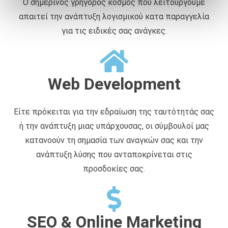
Ο σημερινός γρήγορος κόσμος που λειτουργούμε
ά
απαιτεί την ανάπτυξη λογισμικού κατα παραγγελία
θ
ε
για τις ειδικές σας ανάγκες.
σ
η
ς
Web Development
Είτε πρόκειται για την εδραίωση της ταυτότητάς σας
ή την ανάπτυξη μιας υπάρχουσας, οι σύμβουλοί μας
κατανοούν τη σημασία των αναγκών σας και την
ανάπτυξη λύσης που ανταποκρίνεται στις
προσδοκίες σας.
SEO & Online Marketing