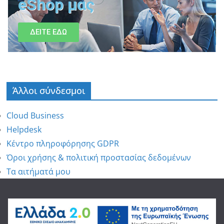
eShop μας
ΔΕΙΤΕ ΕΔΩ
Άλλοι σύνδεσμοι
Cloud Business
Helpdesk
Κέντρο πληροφόρησης GDPR
Όροι χρήσης & πολιτική προστασίας δεδομένων
Τα αιτήματά μου