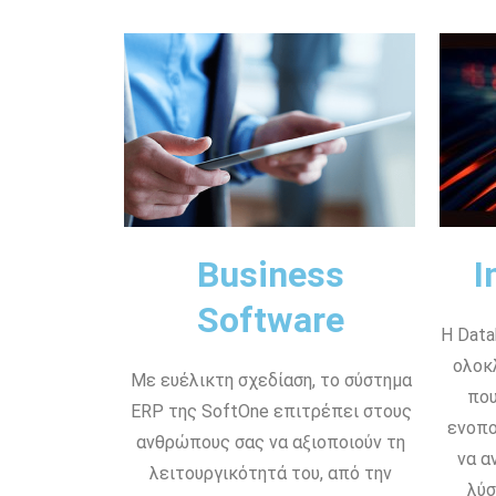
Business
I
Software
Η Data
ολοκ
Με ευέλικτη σχεδίαση, το σύστημα
που
ERP της SoftOne επιτρέπει στους
ενοπο
ανθρώπους σας να αξιοποιούν τη
να α
λειτουργικότητά του, από την
λύσ