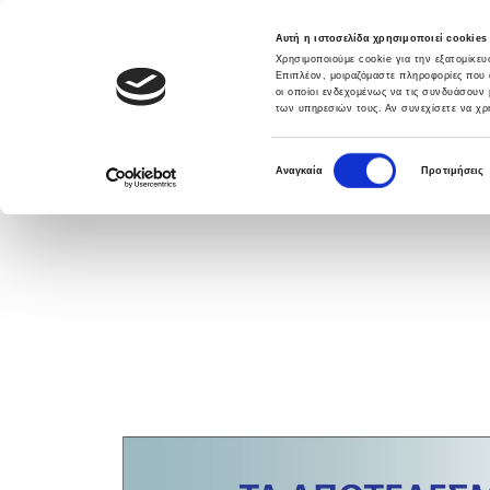
Αυτή η ιστοσελίδα χρησιμοποιεί cookies
Χρησιμοποιούμε cookie για την εξατομίκε
Επιπλέον, μοιραζόμαστε πληροφορίες που 
οι οποίοι ενδεχομένως να τις συνδυάσουν 
των υπηρεσιών τους. Αν συνεχίσετε να χρη
DATABANK SOLUTIONS
ΛΥΣΕΙΣ
ΥΠΗΡΕ
Ε
Αναγκαία
Προτιμήσεις
π
ι
λ
ο
γ
ή
σ
υ
γ
κ
α
τ