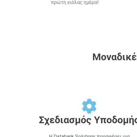
πρώτη κιόλας ημέρα!
Μοναδικές
Σχεδιασμός Υποδομή
Η Databank Solutions προσφέρει μια