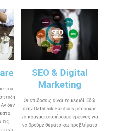
SEO & Digital
are
Marketing
ος που
νάπτυξη
Οι επιδόσεις είναι το κλειδί. Εδώ
 Αν δεν
στην Databank Solutions μπορούμε
 κατα
να πραγματοποιήσουμε έρευνες για
 τις
να βρούμε θέματα και προβλήματα
ετε να