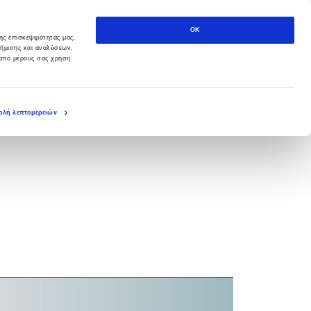
OK
ης επισκεψιμότητάς μας.
φήμισης και αναλύσεων,
 από μέρους σας χρήση
λή λεπτομερειών