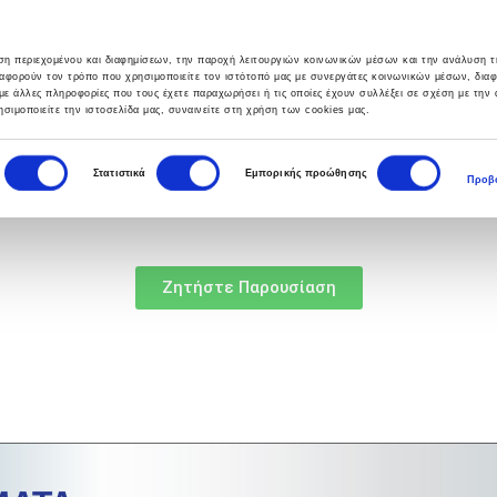
υση περιεχομένου και διαφημίσεων, την παροχή λειτουργιών κοινωνικών μέσων και την ανάλυση τ
αφορούν τον τρόπο που χρησιμοποιείτε τον ιστότοπό μας με συνεργάτες κοινωνικών μέσων, δια
με άλλες πληροφορίες που τους έχετε παραχωρήσει ή τις οποίες έχουν συλλέξει σε σχέση με την
σιμοποιείτε την ιστοσελίδα μας, συναινείτε στη χρήση των cookies μας.
ΣΙΕΣ
HELPDESK
BLOG
ΕΠΙΚΟΙΝΩΝΙΑ
Στατιστικά
Εμπορικής προώθησης
Προβο
Ζητήστε Παρουσίαση