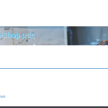
eShop μας
νων