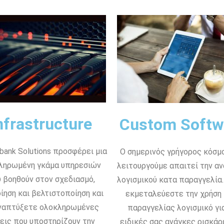
nfrastructure
Custom Softw
bank Solutions προσφέρει μια
Ο σημερινός γρήγορος κόσμ
ληρωμένη γκάμα υπηρεσιών
λειτουργούμε απαιτεί την α
 βοηθούν στον σχεδιασμό,
λογισμικού κατα παραγγελία.
ίηση και βελτιστοποίηση και
εκμεταλεύεστε την χρήση
ναπτύξετε ολοκληρωμένες
παραγγελίας λογισμικό για
εις που υποστηρίζουν την
ειδικές σας ανάγκες ρισκάρ