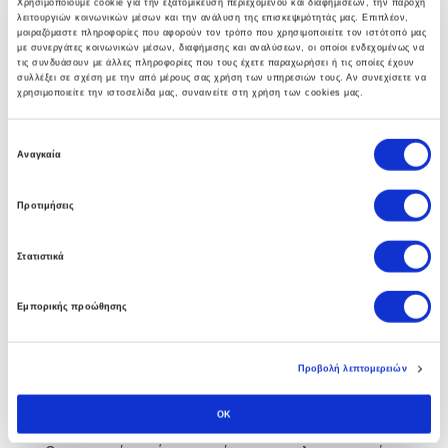
Χρησιμοποιούμε cookie για την εξατομίκευση περιεχομένου και διαφημίσεων, την παροχή
λειτουργιών κοινωνικών μέσων και την ανάλυση της επισκεψιμότητάς μας. Επιπλέον,
γκάμα υπηρεσιών που βοηθούν στην αναπτύξη
μοιραζόμαστε πληροφορίες που αφορούν τον τρόπο που χρησιμοποιείτε τον ιστότοπό μας
ολοκληρωμένων λύσεων υποδομής.
με συνεργάτες κοινωνικών μέσων, διαφήμισης και αναλύσεων, οι οποίοι ενδεχομένως να
τις συνδυάσουν με άλλες πληροφορίες που τους έχετε παραχωρήσει ή τις οποίες έχουν
συλλέξει σε σχέση με την από μέρους σας χρήση των υπηρεσιών τους. Αν συνεχίσετε να
χρησιμοποιείτε την ιστοσελίδα μας, συναινείτε στη χρήση των cookies μας.
Ε
Business Software
Αναγκαία
π
ι
Η πολυετής εμπειρία των συμβούλων μας στο Soft1
Προτιμήσεις
λ
ERP αλλα και άψογη συνεργασία με την SoftOne
ο
Στατιστικά
γ
εγγυάται στην επιχείρηση σας τα οφέλη απο την
ή
πρώτη κιόλας ημέρα.
Εμπορικής προώθησης
σ
υ
γ
Προβολή λεπτομερειών
κ
Custom Software
α
OK
τ