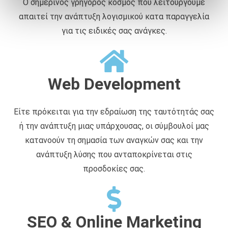
Ο σημερινός γρήγορος κόσμος που λειτουργούμε
ά
απαιτεί την ανάπτυξη λογισμικού κατα παραγγελία
θ
ε
για τις ειδικές σας ανάγκες.
σ
η
ς
Web Development
Είτε πρόκειται για την εδραίωση της ταυτότητάς σας
ή την ανάπτυξη μιας υπάρχουσας, οι σύμβουλοί μας
κατανοούν τη σημασία των αναγκών σας και την
ανάπτυξη λύσης που ανταποκρίνεται στις
προσδοκίες σας.
SEO & Online Marketing