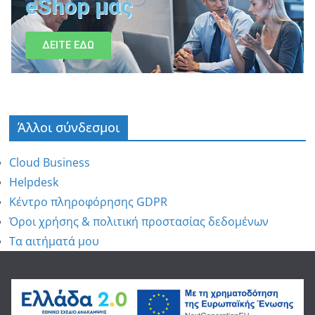
eShop μας
ΔΕΙΤΕ ΕΔΩ
Άλλοι σύνδεσμοι
Cloud Business
Helpdesk
Κέντρο πληροφόρησης GDPR
Όροι χρήσης & πολιτική προστασίας δεδομένων
Τα αιτήματά μου