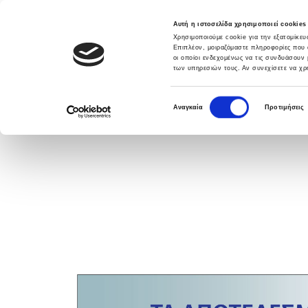
Αυτή η ιστοσελίδα χρησιμοποιεί cookies
Χρησιμοποιούμε cookie για την εξατομίκε
Επιπλέον, μοιραζόμαστε πληροφορίες που 
οι οποίοι ενδεχομένως να τις συνδυάσουν 
των υπηρεσιών τους. Αν συνεχίσετε να χρη
DATABANK SOLUTIONS
ΛΥΣΕΙΣ
ΥΠΗΡΕ
Ε
Αναγκαία
Προτιμήσεις
π
ι
λ
ο
γ
ή
σ
υ
γ
κ
α
τ