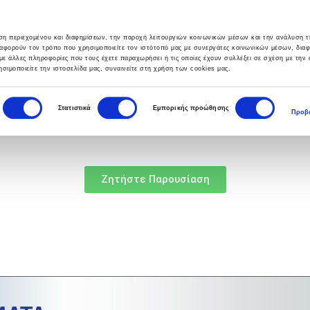
υση περιεχομένου και διαφημίσεων, την παροχή λειτουργιών κοινωνικών μέσων και την ανάλυση τ
αφορούν τον τρόπο που χρησιμοποιείτε τον ιστότοπό μας με συνεργάτες κοινωνικών μέσων, δια
με άλλες πληροφορίες που τους έχετε παραχωρήσει ή τις οποίες έχουν συλλέξει σε σχέση με την
σιμοποιείτε την ιστοσελίδα μας, συναινείτε στη χρήση των cookies μας.
ΣΙΕΣ
HELPDESK
BLOG
ΕΠΙΚΟΙΝΩΝΙΑ
Στατιστικά
Εμπορικής προώθησης
Προβο
Ζητήστε Παρουσίαση