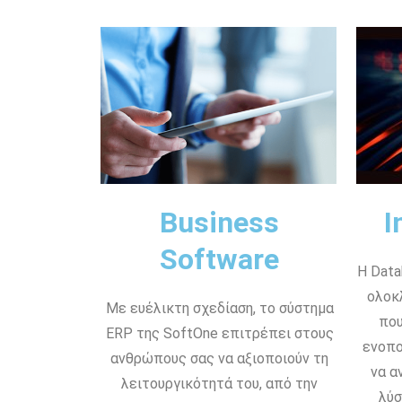
Business
I
Software
Η Data
ολοκ
Με ευέλικτη σχεδίαση, το σύστημα
που
ERP της SoftOne επιτρέπει στους
ενοπο
ανθρώπους σας να αξιοποιούν τη
να α
λειτουργικότητά του, από την
λύσ