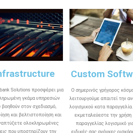
nfrastructure
Custom Softw
bank Solutions προσφέρει μια
Ο σημερινός γρήγορος κόσμ
ληρωμένη γκάμα υπηρεσιών
λειτουργούμε απαιτεί την α
 βοηθούν στον σχεδιασμό,
λογισμικού κατα παραγγελία.
ίηση και βελτιστοποίηση και
εκμεταλεύεστε την χρήση
ναπτύξετε ολοκληρωμένες
παραγγελίας λογισμικό για
εις που υποστηρίζουν την
ειδικές σας ανάγκες ρισκάρ