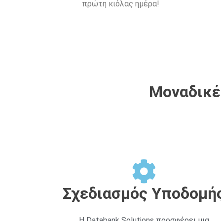
πρώτη κιόλας ημέρα!
Μοναδικές
Σχεδιασμός Υποδομή
Η Databank Solutions προσφέρει μια