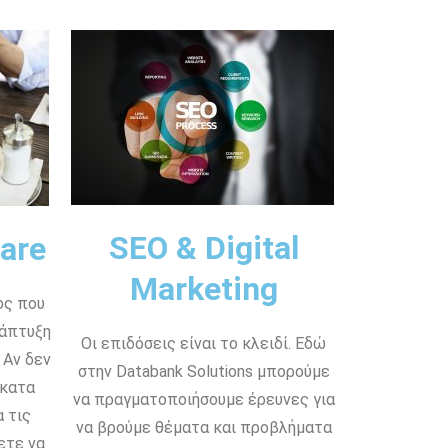
SEO & Digital
are
Marketing
ος που
νάπτυξη
Οι επιδόσεις είναι το κλειδί. Εδώ
 Αν δεν
στην Databank Solutions μπορούμε
 κατα
να πραγματοποιήσουμε έρευνες για
 τις
να βρούμε θέματα και προβλήματα
ετε να