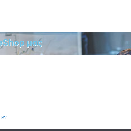
eShop μας
νων