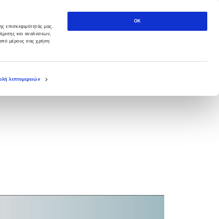
OK
ης επισκεψιμότητάς μας.
φήμισης και αναλύσεων,
 από μέρους σας χρήση
λή λεπτομερειών