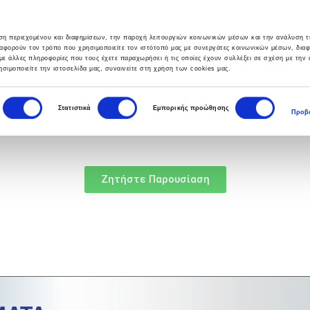
υση περιεχομένου και διαφημίσεων, την παροχή λειτουργιών κοινωνικών μέσων και την ανάλυση τ
αφορούν τον τρόπο που χρησιμοποιείτε τον ιστότοπό μας με συνεργάτες κοινωνικών μέσων, δια
με άλλες πληροφορίες που τους έχετε παραχωρήσει ή τις οποίες έχουν συλλέξει σε σχέση με την
σιμοποιείτε την ιστοσελίδα μας, συναινείτε στη χρήση των cookies μας.
ΣΙΕΣ
HELPDESK
BLOG
ΕΠΙΚΟΙΝΩΝΙΑ
Στατιστικά
Εμπορικής προώθησης
Προβο
Ζητήστε Παρουσίαση