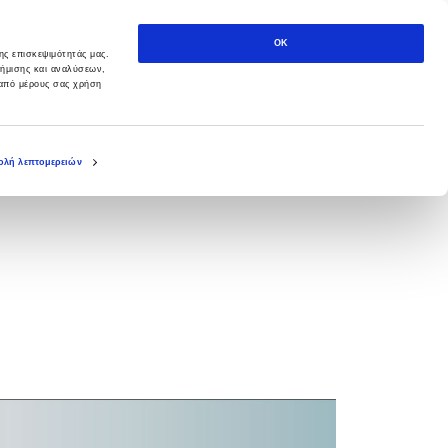
OK
ης επισκεψιμότητάς μας.
φήμισης και αναλύσεων,
 από μέρους σας χρήση
λή λεπτομερειών