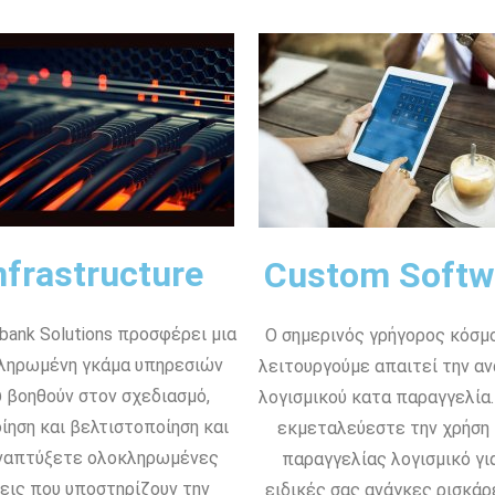
nfrastructure
Custom Softw
bank Solutions προσφέρει μια
Ο σημερινός γρήγορος κόσμ
ληρωμένη γκάμα υπηρεσιών
λειτουργούμε απαιτεί την α
 βοηθούν στον σχεδιασμό,
λογισμικού κατα παραγγελία.
ίηση και βελτιστοποίηση και
εκμεταλεύεστε την χρήση
ναπτύξετε ολοκληρωμένες
παραγγελίας λογισμικό για
εις που υποστηρίζουν την
ειδικές σας ανάγκες ρισκάρ