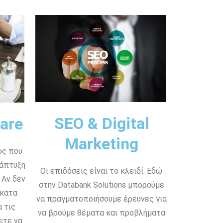
SEO & Digital
are
Marketing
ος που
νάπτυξη
Οι επιδόσεις είναι το κλειδί. Εδώ
 Αν δεν
στην Databank Solutions μπορούμε
 κατα
να πραγματοποιήσουμε έρευνες για
 τις
να βρούμε θέματα και προβλήματα
ετε να