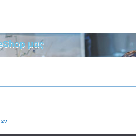
eShop μας
νων