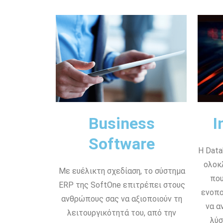
Business
I
Software
Η Data
ολοκ
Με ευέλικτη σχεδίαση, το σύστημα
που
ERP της SoftOne επιτρέπει στους
ενοπο
ανθρώπους σας να αξιοποιούν τη
να α
λειτουργικότητά του, από την
λύσ