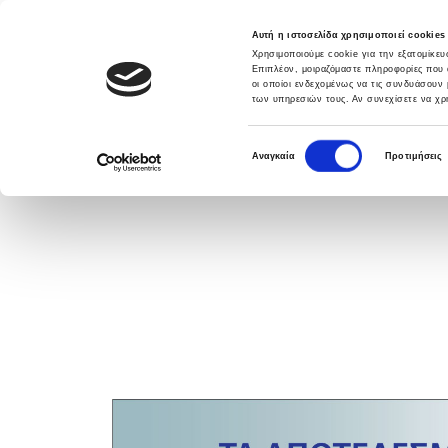
Αυτή η ιστοσελίδα χρησιμοποιεί cookies
Χρησιμοποιούμε cookie για την εξατομίκε
Επιπλέον, μοιραζόμαστε πληροφορίες που 
οι οποίοι ενδεχομένως να τις συνδυάσουν 
των υπηρεσιών τους. Αν συνεχίσετε να χρη
DATABANK SOLUTIONS
ΛΥΣΕΙΣ
ΥΠΗΡΕ
Ε
Αναγκαία
Προτιμήσεις
π
ι
λ
ο
γ
ή
σ
υ
γ
κ
α
τ