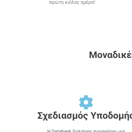
πρώτη κιόλας ημέρα!
Μοναδικές
Σχεδιασμός Υποδομή
Η Databank Solutions προσφέρει μια