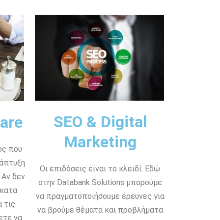
SEO & Digital
are
Marketing
ος που
νάπτυξη
Οι επιδόσεις είναι το κλειδί. Εδώ
 Αν δεν
στην Databank Solutions μπορούμε
 κατα
να πραγματοποιήσουμε έρευνες για
 τις
να βρούμε θέματα και προβλήματα
ετε να