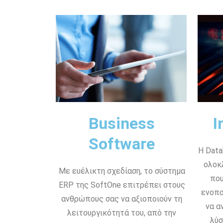
Business
I
Software
Η Data
ολοκ
Με ευέλικτη σχεδίαση, το σύστημα
που
ERP της SoftOne επιτρέπει στους
ενοπο
ανθρώπους σας να αξιοποιούν τη
να α
λειτουργικότητά του, από την
λύσ