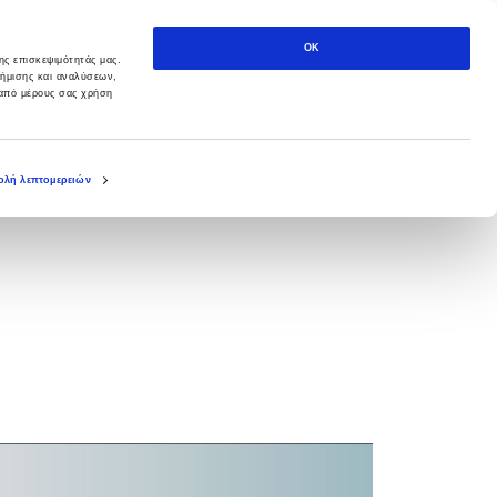
OK
ης επισκεψιμότητάς μας.
φήμισης και αναλύσεων,
 από μέρους σας χρήση
λή λεπτομερειών