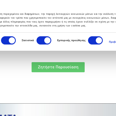
υση περιεχομένου και διαφημίσεων, την παροχή λειτουργιών κοινωνικών μέσων και την ανάλυση τ
αφορούν τον τρόπο που χρησιμοποιείτε τον ιστότοπό μας με συνεργάτες κοινωνικών μέσων, δια
με άλλες πληροφορίες που τους έχετε παραχωρήσει ή τις οποίες έχουν συλλέξει σε σχέση με την
σιμοποιείτε την ιστοσελίδα μας, συναινείτε στη χρήση των cookies μας.
ΣΙΕΣ
HELPDESK
BLOG
ΕΠΙΚΟΙΝΩΝΙΑ
Στατιστικά
Εμπορικής προώθησης
Προβο
Ζητήστε Παρουσίαση