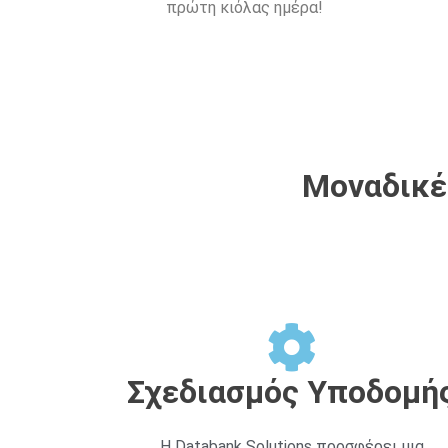
πρώτη κιόλας ημέρα!
Μοναδικές
Σχεδιασμός Υποδομή
Η Databank Solutions προσφέρει μια