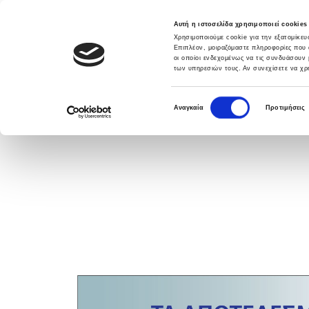
Αυτή η ιστοσελίδα χρησιμοποιεί cookies
Χρησιμοποιούμε cookie για την εξατομίκε
Επιπλέον, μοιραζόμαστε πληροφορίες που 
οι οποίοι ενδεχομένως να τις συνδυάσουν 
των υπηρεσιών τους. Αν συνεχίσετε να χρη
DATABANK SOLUTIONS
ΛΥΣΕΙΣ
ΥΠΗΡΕ
Ε
Αναγκαία
Προτιμήσεις
π
ι
λ
ο
γ
ή
σ
υ
γ
κ
α
τ