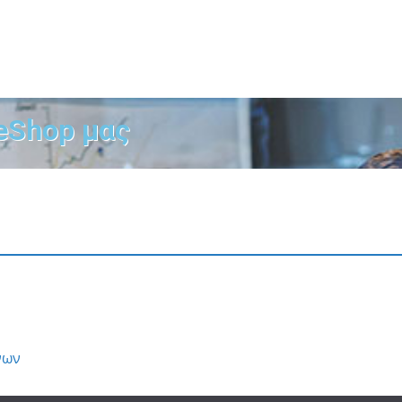
eShop μας
νων