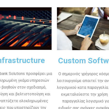
nfrastructure
Custom Softw
bank Solutions προσφέρει μια
Ο σημερινός γρήγορος κόσμ
ληρωμένη γκάμα υπηρεσιών
λειτουργούμε απαιτεί την α
 βοηθούν στον σχεδιασμό,
λογισμικού κατα παραγγελία.
ίηση και βελτιστοποίηση και
εκμεταλεύεστε την χρήση
ναπτύξετε ολοκληρωμένες
παραγγελίας λογισμικό για
εις που υποστηρίζουν την
ειδικές σας ανάγκες ρισκάρ