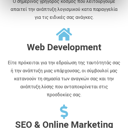
Ο σημερινός γρήγορος κόσμος που λειτουργούμε
ά
απαιτεί την ανάπτυξη λογισμικού κατα παραγγελία
θ
ε
για τις ειδικές σας ανάγκες.
σ
η
ς
Web Development
Είτε πρόκειται για την εδραίωση της ταυτότητάς σας
ή την ανάπτυξη μιας υπάρχουσας, οι σύμβουλοί μας
κατανοούν τη σημασία των αναγκών σας και την
ανάπτυξη λύσης που ανταποκρίνεται στις
προσδοκίες σας.
SEO & Online Marketing