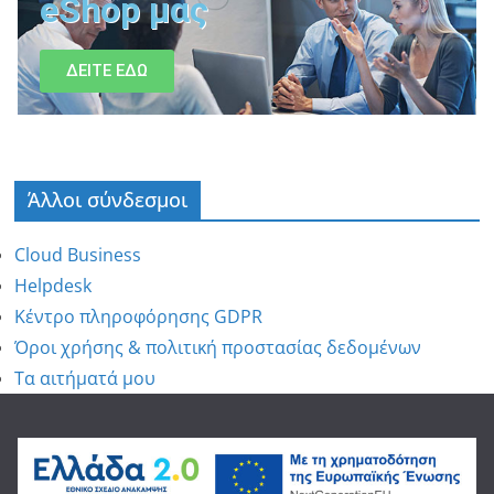
eShop μας
ΔΕΙΤΕ ΕΔΩ
Άλλοι σύνδεσμοι
Cloud Business
Helpdesk
Κέντρο πληροφόρησης GDPR
Όροι χρήσης & πολιτική προστασίας δεδομένων
Τα αιτήματά μου