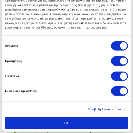
Χρησιμοποιούμε cookie για την εξατομίκευση περιεχομένου και διαφημίσεων, την παροχή
λειτουργιών κοινωνικών μέσων και την ανάλυση της επισκεψιμότητάς μας. Επιπλέον,
γκάμα υπηρεσιών που βοηθούν στην αναπτύξη
μοιραζόμαστε πληροφορίες που αφορούν τον τρόπο που χρησιμοποιείτε τον ιστότοπό μας
ολοκληρωμένων λύσεων υποδομής.
με συνεργάτες κοινωνικών μέσων, διαφήμισης και αναλύσεων, οι οποίοι ενδεχομένως να
τις συνδυάσουν με άλλες πληροφορίες που τους έχετε παραχωρήσει ή τις οποίες έχουν
συλλέξει σε σχέση με την από μέρους σας χρήση των υπηρεσιών τους. Αν συνεχίσετε να
χρησιμοποιείτε την ιστοσελίδα μας, συναινείτε στη χρήση των cookies μας.
Ε
Business Software
Αναγκαία
π
ι
Η πολυετής εμπειρία των συμβούλων μας στο Soft1
Προτιμήσεις
λ
ERP αλλα και άψογη συνεργασία με την SoftOne
ο
Στατιστικά
γ
εγγυάται στην επιχείρηση σας τα οφέλη απο την
ή
πρώτη κιόλας ημέρα.
Εμπορικής προώθησης
σ
υ
γ
Προβολή λεπτομερειών
κ
Custom Software
α
OK
τ