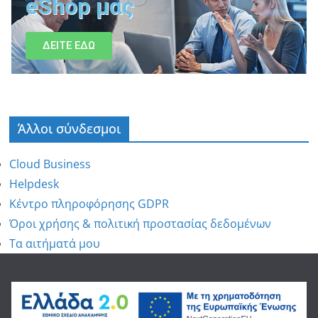
eShop μας
ΔΕΙΤΕ ΕΔΩ
Άλλοι σύνδεσμοι
Cloud Business
Helpdesk
Κέντρο πληροφόρησης GDPR
Όροι χρήσης & πολιτική προστασίας δεδομένων
Τα αιτήματά μου