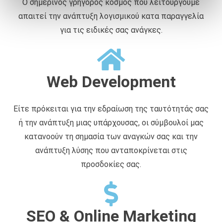
Ο σημερινός γρήγορος κόσμος που λειτουργούμε
ά
απαιτεί την ανάπτυξη λογισμικού κατα παραγγελία
θ
ε
για τις ειδικές σας ανάγκες.
σ
η
ς
Web Development
Είτε πρόκειται για την εδραίωση της ταυτότητάς σας
ή την ανάπτυξη μιας υπάρχουσας, οι σύμβουλοί μας
κατανοούν τη σημασία των αναγκών σας και την
ανάπτυξη λύσης που ανταποκρίνεται στις
προσδοκίες σας.
SEO & Online Marketing