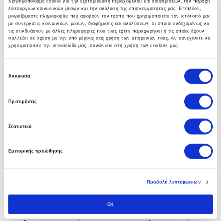
Χρησιμοποιούμε cookie για την εξατομίκευση περιεχομένου και διαφημίσεων, την παροχή
λειτουργιών κοινωνικών μέσων και την ανάλυση της επισκεψιμότητάς μας. Επιπλέον,
γκάμα υπηρεσιών που βοηθούν στην αναπτύξη
μοιραζόμαστε πληροφορίες που αφορούν τον τρόπο που χρησιμοποιείτε τον ιστότοπό μας
ολοκληρωμένων λύσεων υποδομής.
με συνεργάτες κοινωνικών μέσων, διαφήμισης και αναλύσεων, οι οποίοι ενδεχομένως να
τις συνδυάσουν με άλλες πληροφορίες που τους έχετε παραχωρήσει ή τις οποίες έχουν
συλλέξει σε σχέση με την από μέρους σας χρήση των υπηρεσιών τους. Αν συνεχίσετε να
χρησιμοποιείτε την ιστοσελίδα μας, συναινείτε στη χρήση των cookies μας.
Ε
Business Software
Αναγκαία
π
ι
Η πολυετής εμπειρία των συμβούλων μας στο Soft1
Προτιμήσεις
λ
ERP αλλα και άψογη συνεργασία με την SoftOne
ο
Στατιστικά
γ
εγγυάται στην επιχείρηση σας τα οφέλη απο την
ή
πρώτη κιόλας ημέρα.
Εμπορικής προώθησης
σ
υ
γ
Προβολή λεπτομερειών
κ
Custom Software
α
OK
τ