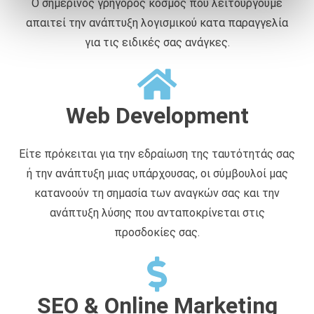
Ο σημερινός γρήγορος κόσμος που λειτουργούμε
ά
απαιτεί την ανάπτυξη λογισμικού κατα παραγγελία
θ
ε
για τις ειδικές σας ανάγκες.
σ
η
ς
Web Development
Είτε πρόκειται για την εδραίωση της ταυτότητάς σας
ή την ανάπτυξη μιας υπάρχουσας, οι σύμβουλοί μας
κατανοούν τη σημασία των αναγκών σας και την
ανάπτυξη λύσης που ανταποκρίνεται στις
προσδοκίες σας.
SEO & Online Marketing