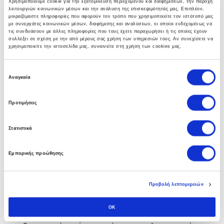
Χρησιμοποιούμε cookie για την εξατομίκευση περιεχομένου και διαφημίσεων, την παροχή
λειτουργιών κοινωνικών μέσων και την ανάλυση της επισκεψιμότητάς μας. Επιπλέον,
γκάμα υπηρεσιών που βοηθούν στην αναπτύξη
μοιραζόμαστε πληροφορίες που αφορούν τον τρόπο που χρησιμοποιείτε τον ιστότοπό μας
ολοκληρωμένων λύσεων υποδομής.
με συνεργάτες κοινωνικών μέσων, διαφήμισης και αναλύσεων, οι οποίοι ενδεχομένως να
τις συνδυάσουν με άλλες πληροφορίες που τους έχετε παραχωρήσει ή τις οποίες έχουν
συλλέξει σε σχέση με την από μέρους σας χρήση των υπηρεσιών τους. Αν συνεχίσετε να
χρησιμοποιείτε την ιστοσελίδα μας, συναινείτε στη χρήση των cookies μας.
Ε
Business Software
Αναγκαία
π
ι
Η πολυετής εμπειρία των συμβούλων μας στο Soft1
Προτιμήσεις
λ
ERP αλλα και άψογη συνεργασία με την SoftOne
ο
Στατιστικά
γ
εγγυάται στην επιχείρηση σας τα οφέλη απο την
ή
πρώτη κιόλας ημέρα.
Εμπορικής προώθησης
σ
υ
γ
Προβολή λεπτομερειών
κ
Custom Software
α
OK
τ