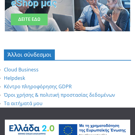
eShop μας
ΔΕΙΤΕ ΕΔΩ
Άλλοι σύνδεσμοι
Cloud Business
Helpdesk
Κέντρο πληροφόρησης GDPR
Όροι χρήσης & πολιτική προστασίας δεδομένων
Τα αιτήματά μου