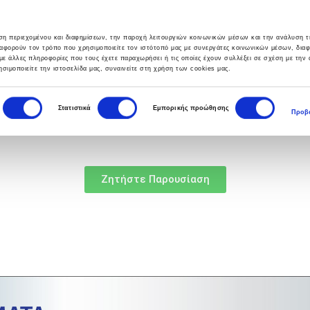
υση περιεχομένου και διαφημίσεων, την παροχή λειτουργιών κοινωνικών μέσων και την ανάλυση τ
αφορούν τον τρόπο που χρησιμοποιείτε τον ιστότοπό μας με συνεργάτες κοινωνικών μέσων, δια
με άλλες πληροφορίες που τους έχετε παραχωρήσει ή τις οποίες έχουν συλλέξει σε σχέση με την
σιμοποιείτε την ιστοσελίδα μας, συναινείτε στη χρήση των cookies μας.
ΣΙΕΣ
HELPDESK
BLOG
ΕΠΙΚΟΙΝΩΝΙΑ
Στατιστικά
Εμπορικής προώθησης
Προβο
Ζητήστε Παρουσίαση