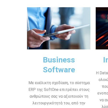
Business
I
Software
Η Data
ολοκ
Με ευέλικτη σχεδίαση, το σύστημα
που
ERP της SoftOne επιτρέπει στους
ενοπο
ανθρώπους σας να αξιοποιούν τη
να α
λειτουργικότητά του, από την
λύσ