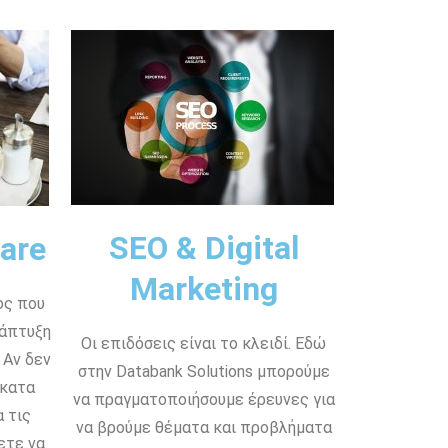
SEO & Digital
are
Marketing
ος που
νάπτυξη
Οι επιδόσεις είναι το κλειδί. Εδώ
 Αν δεν
στην Databank Solutions μπορούμε
 κατα
να πραγματοποιήσουμε έρευνες για
 τις
να βρούμε θέματα και προβλήματα
ετε να