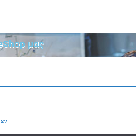
eShop μας
νων