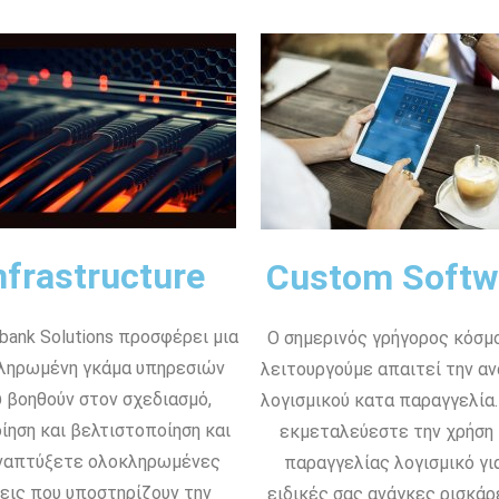
nfrastructure
Custom Softw
bank Solutions προσφέρει μια
Ο σημερινός γρήγορος κόσμ
ληρωμένη γκάμα υπηρεσιών
λειτουργούμε απαιτεί την α
 βοηθούν στον σχεδιασμό,
λογισμικού κατα παραγγελία.
ίηση και βελτιστοποίηση και
εκμεταλεύεστε την χρήση
ναπτύξετε ολοκληρωμένες
παραγγελίας λογισμικό για
εις που υποστηρίζουν την
ειδικές σας ανάγκες ρισκάρ