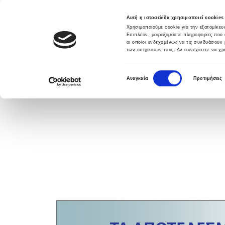
Αυτή η ιστοσελίδα χρησιμοποιεί cookies
Χρησιμοποιούμε cookie για την εξατομίκε
Επιπλέον, μοιραζόμαστε πληροφορίες που 
οι οποίοι ενδεχομένως να τις συνδυάσουν 
των υπηρεσιών τους. Αν συνεχίσετε να χρη
DATABANK SOLUTIONS
ΛΥΣΕΙΣ
ΥΠΗΡΕ
Ε
Αναγκαία
Προτιμήσεις
π
ι
λ
ο
γ
ή
σ
υ
γ
κ
α
τ