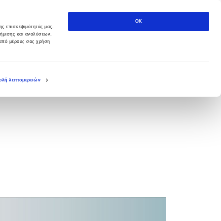
OK
ης επισκεψιμότητάς μας.
φήμισης και αναλύσεων,
 από μέρους σας χρήση
λή λεπτομερειών