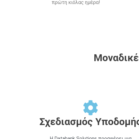
πρώτη κιόλας ημέρα!
Μοναδικές
Σχεδιασμός Υποδομή
Η Databank Solutions προσφέρει μια