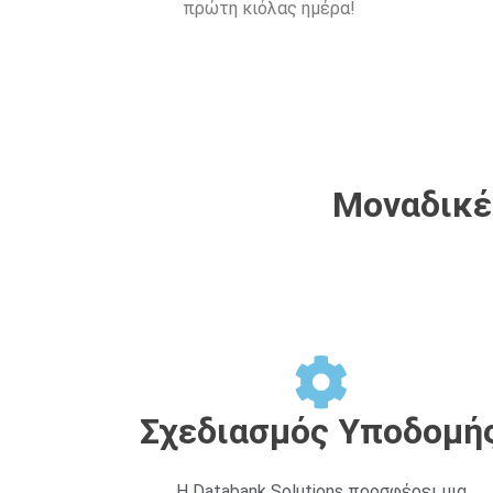
πρώτη κιόλας ημέρα!
Μοναδικές
Σχεδιασμός Υποδομή
Η Databank Solutions προσφέρει μια