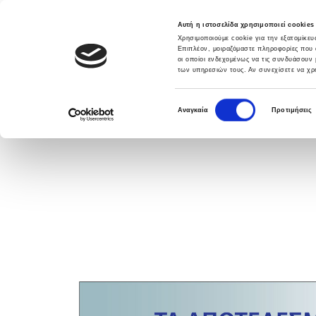
Αυτή η ιστοσελίδα χρησιμοποιεί cookies
Χρησιμοποιούμε cookie για την εξατομίκε
Επιπλέον, μοιραζόμαστε πληροφορίες που 
οι οποίοι ενδεχομένως να τις συνδυάσουν 
των υπηρεσιών τους. Αν συνεχίσετε να χρη
DATABANK SOLUTIONS
ΛΥΣΕΙΣ
ΥΠΗΡΕ
Ε
Αναγκαία
Προτιμήσεις
π
ι
λ
ο
γ
ή
σ
υ
γ
κ
α
τ