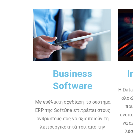
Business
I
Software
Η Data
ολοκ
Με ευέλικτη σχεδίαση, το σύστημα
που
ERP της SoftOne επιτρέπει στους
ενοπο
ανθρώπους σας να αξιοποιούν τη
να α
λειτουργικότητά του, από την
λύσ