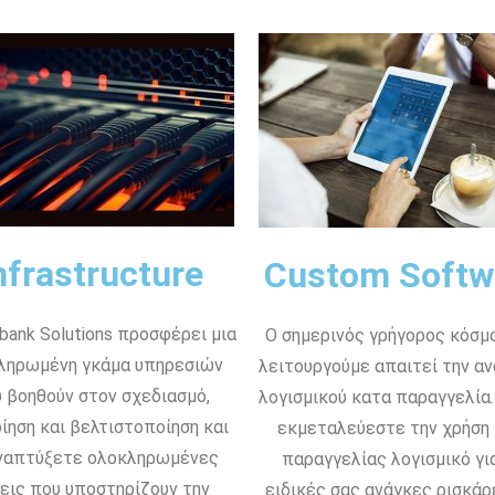
nfrastructure
Custom Softw
bank Solutions προσφέρει μια
Ο σημερινός γρήγορος κόσμ
ληρωμένη γκάμα υπηρεσιών
λειτουργούμε απαιτεί την α
 βοηθούν στον σχεδιασμό,
λογισμικού κατα παραγγελία.
ίηση και βελτιστοποίηση και
εκμεταλεύεστε την χρήση
ναπτύξετε ολοκληρωμένες
παραγγελίας λογισμικό για
εις που υποστηρίζουν την
ειδικές σας ανάγκες ρισκάρ