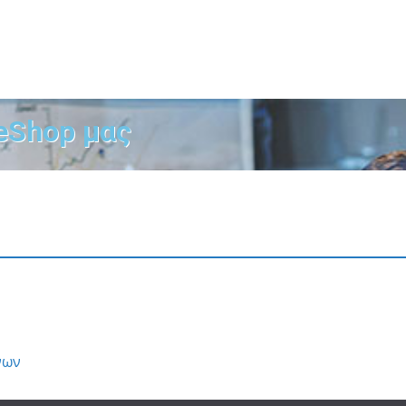
eShop μας
νων