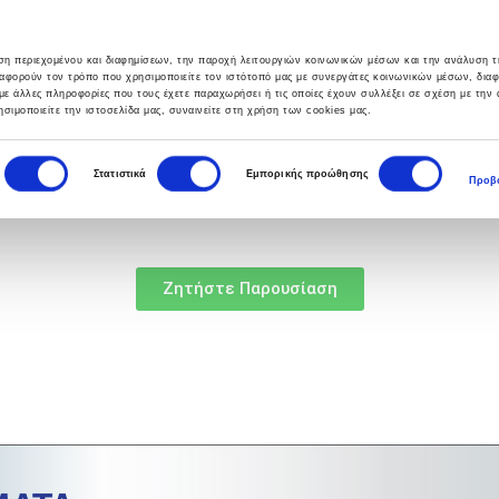
υση περιεχομένου και διαφημίσεων, την παροχή λειτουργιών κοινωνικών μέσων και την ανάλυση τ
αφορούν τον τρόπο που χρησιμοποιείτε τον ιστότοπό μας με συνεργάτες κοινωνικών μέσων, δια
με άλλες πληροφορίες που τους έχετε παραχωρήσει ή τις οποίες έχουν συλλέξει σε σχέση με την
σιμοποιείτε την ιστοσελίδα μας, συναινείτε στη χρήση των cookies μας.
ΣΙΕΣ
HELPDESK
BLOG
ΕΠΙΚΟΙΝΩΝΙΑ
Στατιστικά
Εμπορικής προώθησης
Προβο
Ζητήστε Παρουσίαση