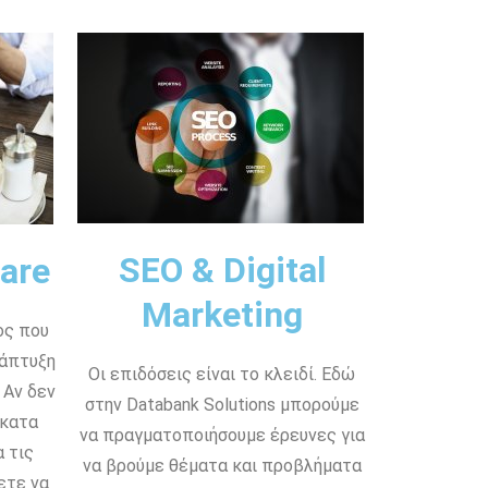
SEO & Digital
are
Marketing
ος που
νάπτυξη
Οι επιδόσεις είναι το κλειδί. Εδώ
 Αν δεν
στην Databank Solutions μπορούμε
 κατα
να πραγματοποιήσουμε έρευνες για
 τις
να βρούμε θέματα και προβλήματα
ετε να