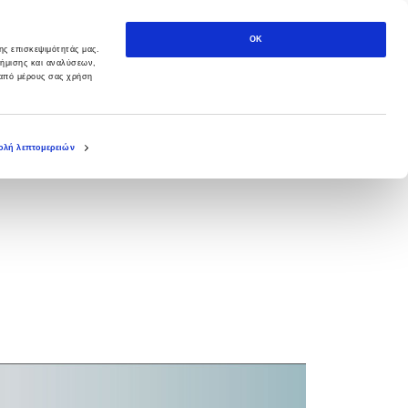
OK
ης επισκεψιμότητάς μας.
φήμισης και αναλύσεων,
 από μέρους σας χρήση
λή λεπτομερειών