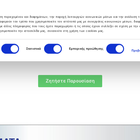
υση περιεχομένου και διαφημίσεων, την παροχή λειτουργιών κοινωνικών μέσων και την ανάλυση τ
αφορούν τον τρόπο που χρησιμοποιείτε τον ιστότοπό μας με συνεργάτες κοινωνικών μέσων, δια
με άλλες πληροφορίες που τους έχετε παραχωρήσει ή τις οποίες έχουν συλλέξει σε σχέση με την
σιμοποιείτε την ιστοσελίδα μας, συναινείτε στη χρήση των cookies μας.
ΣΙΕΣ
HELPDESK
BLOG
ΕΠΙΚΟΙΝΩΝΙΑ
Στατιστικά
Εμπορικής προώθησης
Προβο
Ζητήστε Παρουσίαση