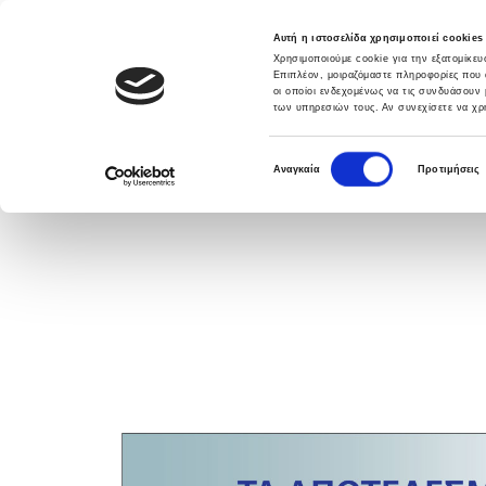
Αυτή η ιστοσελίδα χρησιμοποιεί cookies
Χρησιμοποιούμε cookie για την εξατομίκε
Επιπλέον, μοιραζόμαστε πληροφορίες που 
οι οποίοι ενδεχομένως να τις συνδυάσουν 
των υπηρεσιών τους. Αν συνεχίσετε να χρη
DATABANK SOLUTIONS
ΛΥΣΕΙΣ
ΥΠΗΡΕ
Ε
Αναγκαία
Προτιμήσεις
π
ι
λ
ο
γ
ή
σ
υ
γ
κ
α
τ