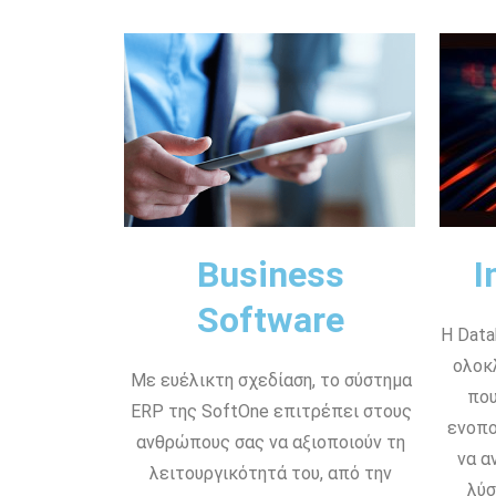
Business
I
Software
Η Data
ολοκ
Με ευέλικτη σχεδίαση, το σύστημα
που
ERP της SoftOne επιτρέπει στους
ενοπο
ανθρώπους σας να αξιοποιούν τη
να α
λειτουργικότητά του, από την
λύσ