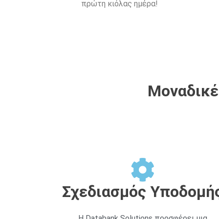
πρώτη κιόλας ημέρα!
Μοναδικές
Σχεδιασμός Υποδομή
Η Databank Solutions προσφέρει μια