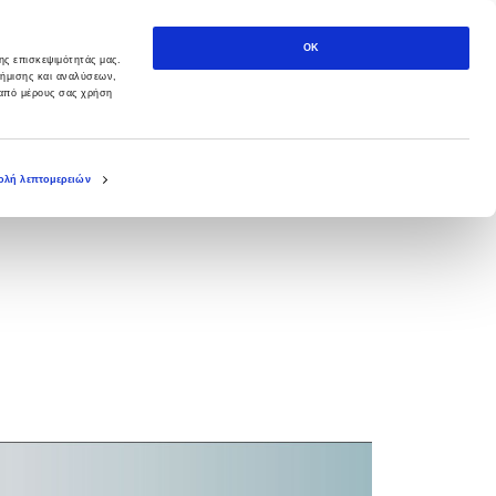
OK
ης επισκεψιμότητάς μας.
φήμισης και αναλύσεων,
 από μέρους σας χρήση
λή λεπτομερειών