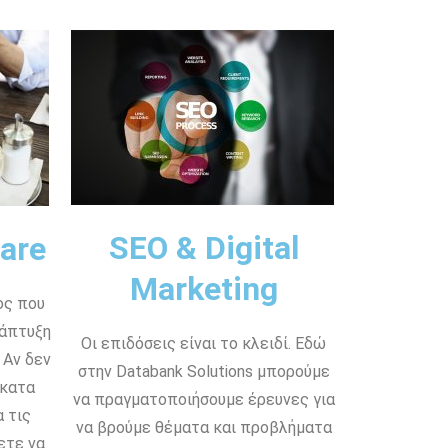
SEO & Digital
are
Marketing
ος που
νάπτυξη
Οι επιδόσεις είναι το κλειδί. Εδώ
 Αν δεν
στην Databank Solutions μπορούμε
 κατα
να πραγματοποιήσουμε έρευνες για
 τις
να βρούμε θέματα και προβλήματα
ετε να