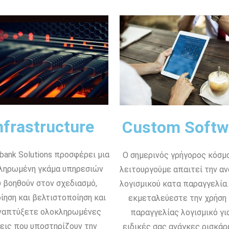
nfrastructure
Custom Softw
bank Solutions προσφέρει μια
Ο σημερινός γρήγορος κόσμ
ληρωμένη γκάμα υπηρεσιών
λειτουργούμε απαιτεί την α
 βοηθούν στον σχεδιασμό,
λογισμικού κατα παραγγελία.
ίηση και βελτιστοποίηση και
εκμεταλεύεστε την χρήση
ναπτύξετε ολοκληρωμένες
παραγγελίας λογισμικό για
εις που υποστηρίζουν την
ειδικές σας ανάγκες ρισκάρ