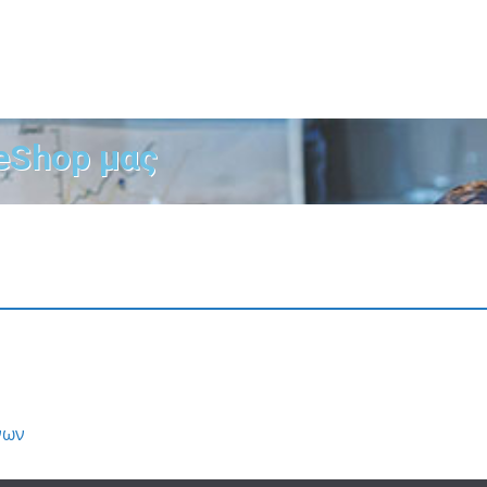
eShop μας
νων